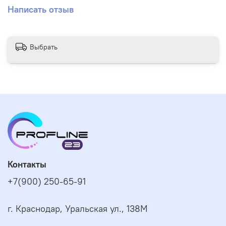
250°C, обладает приятным, фруктовым ароматом
Написать отзыв
вишни.
Имеет одобрение Gotis – Daimler-Zulassung (Mercedes-
Maybach).
Выбрать
Контакты
+7(900) 250-65-91
г. Краснодар, Уральская ул., 138М