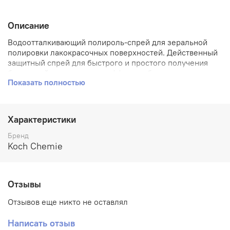
Описание
Водоотталкивающий полироль-спрей для зеральной
полировки лакокрасочных поверхностей. Действенный
защитный спрей для быстрого и простого получения
блестящей поверхности с эффектом бархата.
Показать полностью
Значительно освежает цвет краски, а его гелевые
компоненты обеспечивают идеальный
водоотталкивающий эффект.
Характеристики
Назначение:
Водоотталкивающий полироль-спрей для зеральной
Бренд
полировки лакокрасочных поверхностей. Действенный
Koch Chemie
защитный спрей для быстрого и простого получения
блестящей поверхности с эффектом бархата.
Значительно освежает цвет краски, а его гелевые
Отзывы
компоненты обеспечивают идеальный
водоотталкивающий эффект.
Отзывов еще никто не оставлял
Области применения:
Написать отзыв
Лакокрасочные поверхности легковых автомобилей,