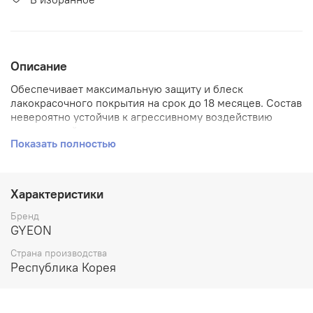
Описание
Обеспечивает максимальную защиту и блеск
лакокрасочного покрытия на срок до 18 месяцев. Состав
невероятно устойчив к агрессивному воздействию
окружающей среды.
Показать полностью
Q² MOHS («Моос») – профессиональное сверхпрочное
многослойное кварцевое защитное покрытие.
Обновленная формула 2018. Еще более прочная и более
Характеристики
легкая в нанесении.
Бренд
Обеспечивает максимальную защиту и блеск
GYEON
лакокрасочного покрытия на срок до 18 месяцев. Состав
невероятно устойчив к агрессивному воздействию
Страна производства
окружающей среды.
Республика Корея
Обновлённый Q² MOHS стал ещё технологичнее и ещё
легче наносится