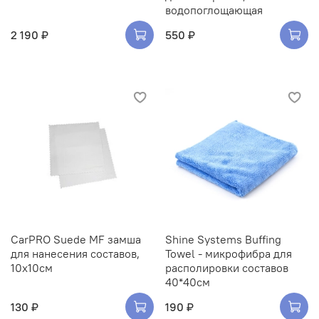
водопоглощающая
2 190 ₽
550 ₽
CarPRO Suede MF замша
Shine Systems Buffing
для нанесения составов,
Towel - микрофибра для
10х10см
располировки составов
40*40см
130 ₽
190 ₽