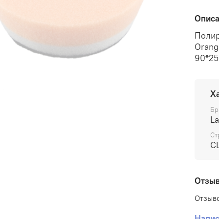
Опис
Полир
Orange
90*2
Х
Бр
La
Ст
С
Отзы
Отзыво
Напис