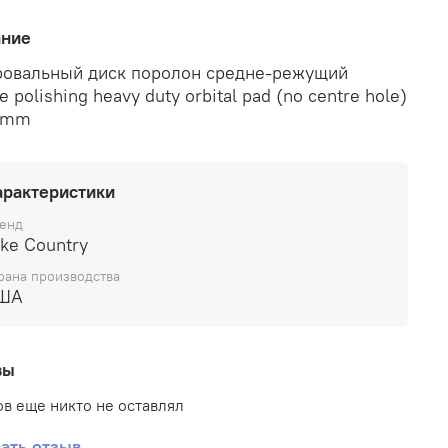
ание
овальный диск поролон средне-режущий
 polishing heavy duty orbital pad (no centre hole)
5mm
арактеристики
енд
ke Country
рана производства
ША
вы
в еще никто не оставлял
ать отзыв