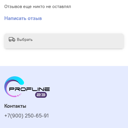
белого рома, лаймового сока и клубничного сиропа.4.
Отзывов еще никто не оставлял
Santa Boots Cleaner (165мл) – пенный очиститель для
обуви с ароматом клубники и шампанского.5.
Написать отзыв
Фирменный стикер
Выбрать
Контакты
+7(900) 250-65-91