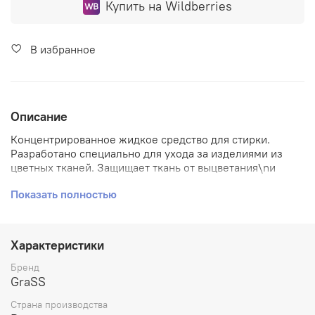
Купить на Wildberries
В избранное
Описание
Концентрированное жидкое средство для стирки.
Разработано специально для ухода за изделиями из
цветных тканей. Защищает ткань от выцветания\nи
сохраняет яркость красок даже после многократных
Показать полностью
стирок. Разработано под контролем ведущих
специалистов Германии. Предназначено для стирки и
замачивания\nизделий из хлопчатобумажных, льняных,
синтетических тканей, тканей из смешанных волокон в
Характеристики
стиральных машинах любого типа и ручной стирки в
воде любой жесткости.\nПрекрасно отстирывает даже
Бренд
самые сильные загрязнения.
GraSS
Страна производства
Состав:
≥30% очищенная вода; ≥5%, но <15% анионные