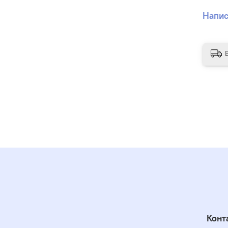
издел
Напис
Конт