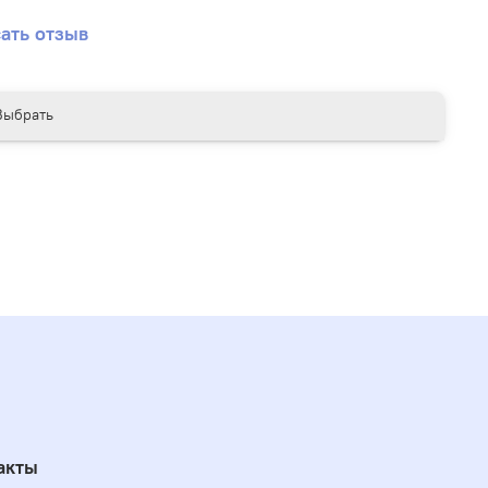
ий из кожи – куртки, сумки, обувь, одежда.
ать отзыв
Выбрать
акты