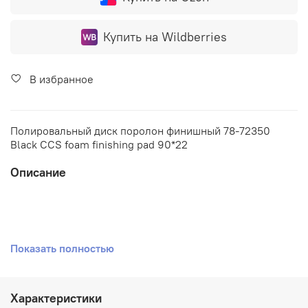
Купить на Wildberries
В избранное
Полировальный диск поролон финишный 78-72350
Black CCS foam finishing pad 90*22
Описание
Полировальный диск поролон финишный 78-72350
Показать полностью
Black CCS foam finishing pad 90*22
Характеристики