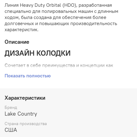
Линия Heavy Duty Orbital (HDO), разработанная
специально для полировальных машин с длинным
ходом, была создана для обеспечения более
долговечных и повышающих производительность
характеристик.
Описание
ДИЗАЙН КОЛОДКИ
Сочетает в себе преимущества и концепции как
толстых, так и тонких колодок, а также преимущества
Показать полностью
конического профиля и колодок с точной посадкой. Это
помогает создать удобный интерфейс с впечатляющими
результатами, предлагая оператору преимущества
производительности.
Характеристики
Выгоды:
Бренд
Lake Country
Двойной слой –
Наша двухслойная пена
Страна производства
уменьшает поперечное/горизонтальное
США
движение, что приводит к уменьшению
молекулярного трения внутри прокладки, что