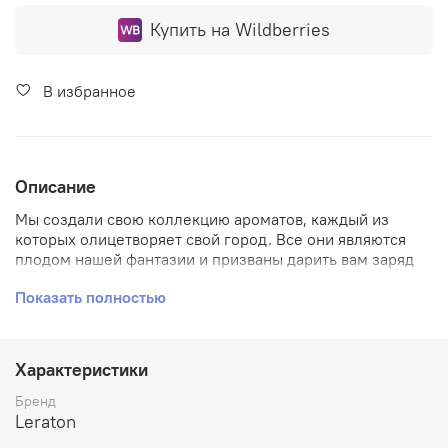
Купить на Wildberries
В избранное
Описание
Мы создали свою коллекцию ароматов, каждый из
которых олицетворяет свой город. Все они являются
плодом нашей фантазии и призваны дарить вам заряд
энергии и настроения, успокаивать и отвлекать от
Показать полностью
проблем, вдохновлять вас на подвиги и создавать
настроение. Наши города построены на нашей любви к
вам! Найди свой город со своими чувствами!
Характеристики
Мы создали свою коллекцию ароматов, каждый из
которых олицетворяет свой город. Все они являются
Бренд
плодом нашей фантазии и призваны дарить вам заряд
Leraton
энергии и настроения, успокаивать и отвлекать от