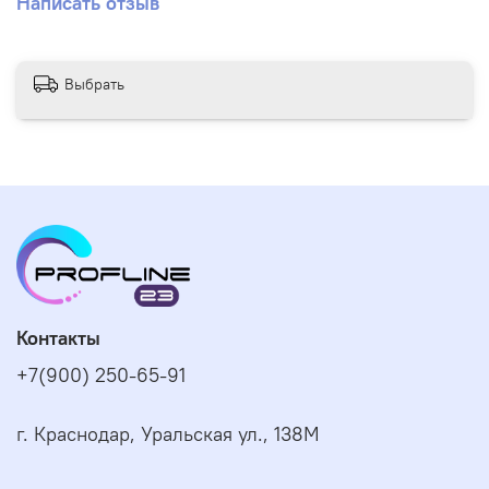
Написать отзыв
безопасен для детей и животных.
Аромат: зелёный чай с виноградом
Выбрать
Контакты
+7(900) 250-65-91
г. Краснодар, Уральская ул., 138М