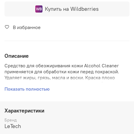
Купить на Wildberries
В избранное
Описание
Средство для обезжиривания кожи Alcohol Cleaner
применяется для обработки кожи перед покраской.
Удаляет жиры, грязь, масла и воски. Краска плохо
сцепляется с этими веществами, и в дальнейшем она
Показать полностью
начнет отслаиваться от поверхности. Для того, чтобы
предотвратить это, поверхность кожи перед покраской
необходимо очищать с помощью Alcohol Cleaner.
Характеристики
Особенности состава:
Бренд
Средство можно применять для удаления некоторых
LeTech
видов пятен. Для того чтобы сделать Alcohol Cleaner