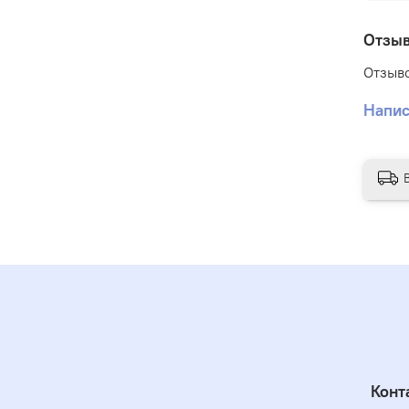
опред
Отзы
добав
не из
Отзыво
покры
Напис
Добав
антиф
более
особе
Конт