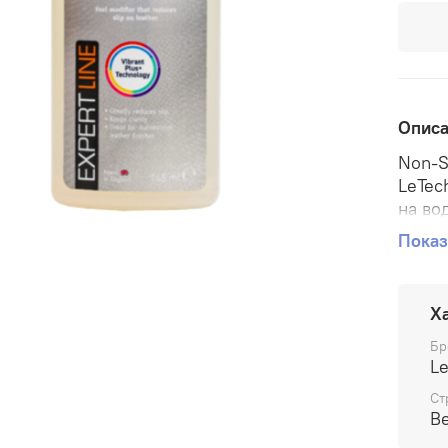
Опис
Non-S
LeTec
на во
Coat,
Показ
модиф
Non-S
Х
LeTec
на во
Бр
Coat,
L
модиф
Ст
В
Non-S
харак