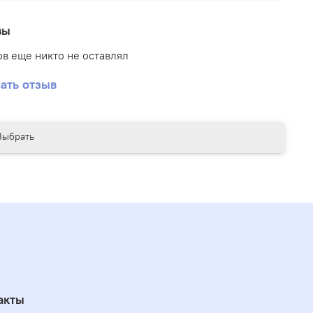
елить как антифрикционные, нескользящие. При
вы
лении в матовый или глянцевый защитный лак
меняет визуальных и оптических свойств
в еще никто не оставлял
тия.
ать отзыв
ка Non-Slip Additive обладает превосходным
рикционным эффектом, что может сделать
 комфортным использование изделий из кожи,
Выбрать
нно автомобильного назначения.
акты