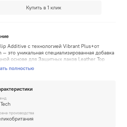
Купить в 1 клик
ание
lip Additive с технологией Vibrant Plus+от
h — это уникальная специализированная добавка
дной основе для Защитных лаков Leather Top
 которая относится к классу тактильных
ать полностью
икаторов поверхности.
lip Additive с технологией Vibrant Plus+от
арактеристики
h — это уникальная специализированная добавка
дной основе для Защитных лаков Leather Top
енд
 которая относится к классу тактильных
eTech
икаторов поверхности.
рана производства
еликобритания
lip Additive служит для формирования целевых
теристик поверхности кожи, которые можно