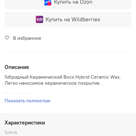
Купить на Ozon
Купить на Wildberries
В избранное
Описание
Гибридный Керамический Воск Hybrid Ceramic Wax.
Легко наносимое керамическое покрытие.
Назначение:
Показать полностью
Гибридный керамический воск Hybrid Ceramic Wax — это
новый уникальный состав от Meguiar’s, для защиты и
ухода за кузовом автомобиля, а так же создания на нём
Характеристики
невероятного гидрофобного эффекта!
Бренд
С нанесением справится даже ребёнок! Достаточно