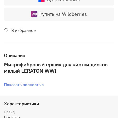
Купить на Wildberries
В избранное
Описание
Микрофибровый ершик для чистки дисков
малый LERATON WW1
Общая длина щетки: 22см
Показать полностью
Микрофибровый ёршик для деликатной чистки любых
типов колесных дисков. Прочные химстойкие
материалы и продуманная эргономика позволяют
Характеристики
эффективно удалять загрязнения с дисков, не снимая
их. Подходит для регулярной мойки.
Бренд
Leraton