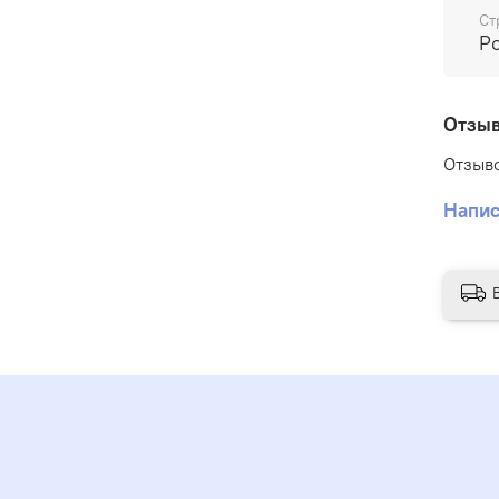
что п
Ст
Р
Отзы
Отзыво
Напис