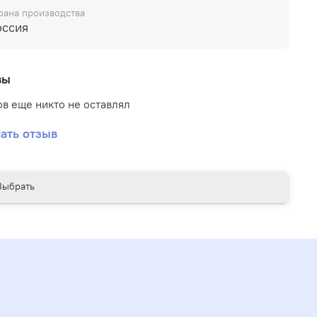
озволяет использовать её даже любителям.
рана производства
оссия
вы
в еще никто не оставлял
ать отзыв
Выбрать