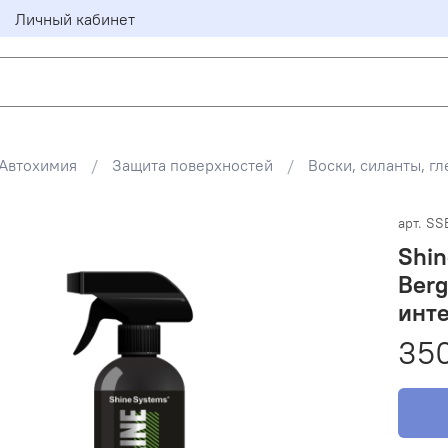
Личный кабинет
Автохимия
Защита поверхностей
Воски, силанты, г
арт.
SS
Shin
Berg
инте
35