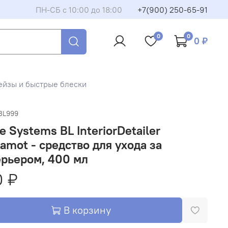
ПН-СБ с 10:00 до 18:00
+7(900) 250-65-91
0
0
0 ₽
лейзы и быстрые блески
BL999
e Systems BL InteriorDetailer
amot - средство для ухода за
рьером, 400 мл
0 ₽
В корзину