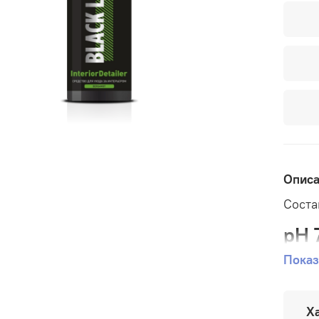
Опис
Соста
pH 
Показ
Назна
Х