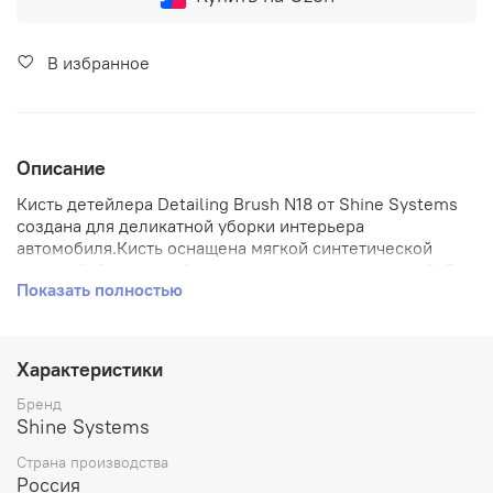
В избранное
Описание
Кисть детейлера Detailing Brush N18 от Shine Systems
создана для деликатной уборки интерьера
автомобиля.Кисть оснащена мягкой синтетической
щетиной, безопасной для всех видов поверхностей. С
Показать полностью
помощью такой кисти можно легко и быстро очистить
любые труднодоступные места: решетки радиатора,
стыки, щели, пространства под болтами.Удлиненная
ручка поможет легко дотянуться до поверхностей с
Характеристики
трудным доступом. Щетина обладает высокой
износостойкостью и прослужит долго.
Бренд
Shine Systems
Страна производства
Россия